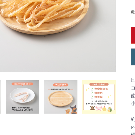
数
約
内