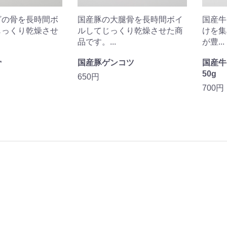
ざの骨を長時間ボ
国産豚の大腿骨を長時間ボイ
国産牛
じっくり乾燥させ
ルしてじっくり乾燥させた商
けを集
品です。...
が豊...
骨
国産豚ゲンコツ
国産
50g
650円
700円