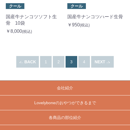
クール
クール
国産牛ナンコツソフト生
国産牛ナンコツハード生骨
骨 10袋
￥950
(税込)
￥8,000
(税込)
BACK
1
2
3
4
NEXT
会社紹介
Lovelyboneのおやつができるまで
各商品の部位紹介